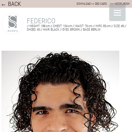
← BACK
DOWNLOAD >> SED CARD
| >> MODELBOOK
FEDERICO
// HEIGHT: 188 cm // CHEST: 104 cm // WAIST: 76 cm // HIPS: 85 cm // SIZE: 48 //
SHOES: 45 // HAIR: BLACK // EYES: BROWN // BASE: BERLIN