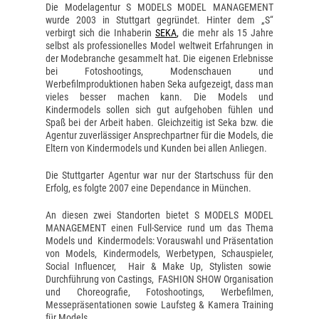
Die Modelagentur S MODELS MODEL MANAGEMENT
wurde 2003 in Stuttgart gegründet. Hinter dem „S“
verbirgt sich die Inhaberin
SEKA
,
die mehr als 15 Jahre
selbst als professionelles Model weltweit Erfahrungen in
der Modebranche gesammelt hat. Die eigenen Erlebnisse
bei Fotoshootings, Modenschauen und
Werbefilmproduktionen haben Seka aufgezeigt, dass man
vieles besser machen kann. Die Models und
Kindermodels sollen sich gut aufgehoben fühlen und
Spaß bei der Arbeit haben. Gleichzeitig ist Seka bzw. die
Agentur zuverlässiger Ansprechpartner für die Models, die
Eltern von Kindermodels und Kunden bei allen Anliegen.
Die Stuttgarter Agentur war nur der Startschuss für den
Erfolg, es folgte 2007 eine Dependance in München.
An diesen zwei Standorten bietet S MODELS MODEL
MANAGEMENT einen Full-Service rund um das Thema
Models und Kindermodels: Vorauswahl und Präsentation
von Models, Kindermodels, Werbetypen, Schauspieler,
Social Influencer, Hair & Make Up, Stylisten sowie
Durchführung von Castings, FASHION SHOW Organisation
und Choreografie, Fotoshootings, Werbefilmen,
Messepräsentationen sowie Laufsteg & Kamera Training
für Models.