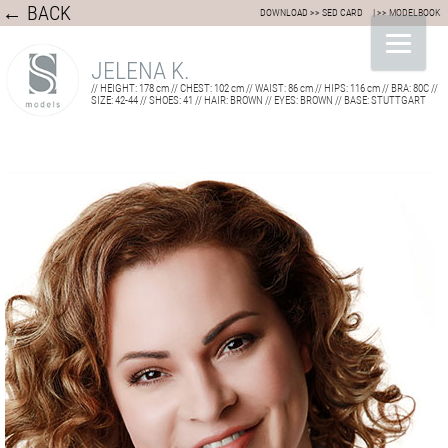
← BACK
DOWNLOAD >> SED CARD
| >> MODELBOOK
JELENA K.
// HEIGHT: 178 cm // CHEST: 102 cm // WAIST: 86 cm // HIPS: 116 cm // BRA: 80C //
SIZE: 42-44 // SHOES: 41 // HAIR: BROWN // EYES: BROWN // BASE: STUTTGART