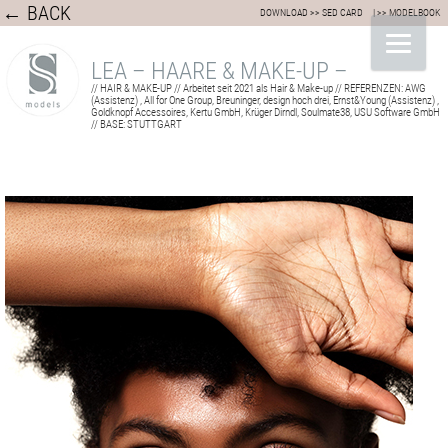
← BACK
DOWNLOAD >> SED CARD
| >> MODELBOOK
LEA – HAARE & MAKE-UP –
// HAIR & MAKE-UP // Arbeitet seit 2021 als Hair & Make-up // REFERENZEN: AWG
(Assistenz) , All for One Group, Breuninger, design hoch drei, Ernst&Young (Assistenz) ,
Goldknopf Accessoires, Kertu GmbH, Krüger Dirndl, Soulmate38, USU Software GmbH
// BASE: STUTTGART