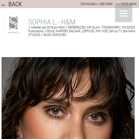
← BACK
DOWNLOAD >> SED CARD
| >> MODELBOOK
SOPHIA L.- H&M
// Arbeitet seit 2018 als H&M // REFERENZEN: KRYOLAN, THE BROWERY, SHISEIDO
Publications: VOGUE, HARPERS BAZAAR, L'OFFICIEL Film: HSE, Servus TV, BAVARIA
STUDIOS // BASE: MÜNCHEN